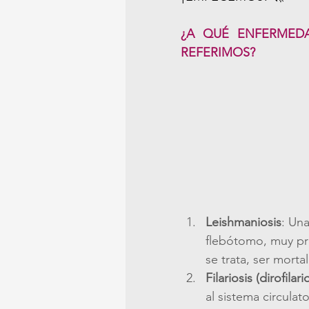
¿A QUÉ ENFERMEDA
REFERIMOS?
Leishmaniosis
: Un
flebótomo, muy pre
se trata, ser mortal
Filariosis (dirofilari
al sistema circulat