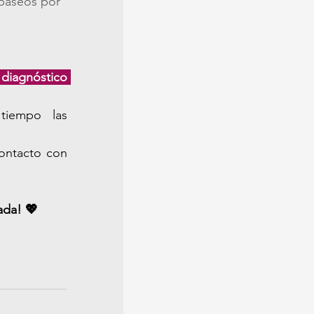
paseos por 
diagnóstico 
tiempo las 
ontacto con 
ada! 💖