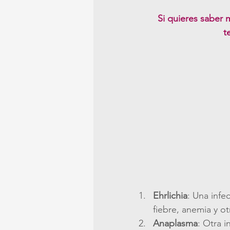
Si quieres saber 
t
Ehrlichia
: Una inf
fiebre, anemia y o
Anaplasma
: Otra i