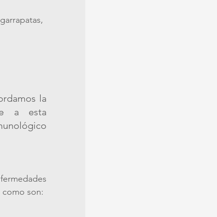
garrapatas, 
ordamos la 
e a esta 
munológico 
nfermedades 
s como son: