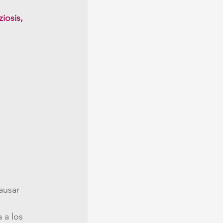
iosis, 
ausar 
 a los 