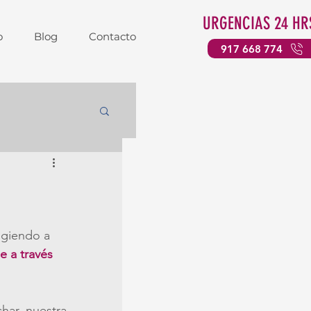
URGENCIAS 24 HR
o
Blog
Contacto
917 668 774
egiendo a 
e a través 
, puedes pedir cita en el hospital y aprovechar nuestra 