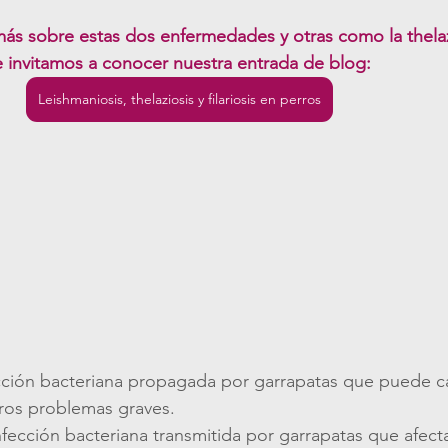
más sobre estas dos enfermedades y otras como la thelaz
e invitamos a conocer nuestra entrada de blog:
Leishmaniosis, thelaziosis y filariosis en perros
ección bacteriana propagada por garrapatas que puede c
tros problemas graves.
nfección bacteriana transmitida por garrapatas que afecta