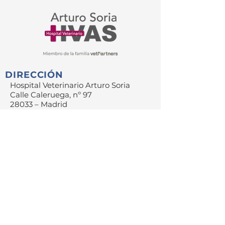
veterinarios. Veterinario
ser la leishmaniosis
especializado en gatos en Madrid
DIRECCIÓN
Hospital Veterinario Arturo Soria
Calle Caleruega, nº 97
28033 – Madrid