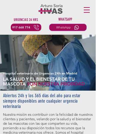
WHATSAPP
URGENCIAS 24 HRS
917 668 774
WhatsApp
Hospital veterinario de Urgencias 24h en Madrid
LA SALUD Y EL BIENESTAR DE TU
MASCOTA
SON NUESTRA PRIORIDAD
Abiertos 24h y los 365 días del año para estar
siempre disponibles ante cualquier urgencia
veterinaria
Nuestra misión es contribuir con la felicidad de nuestros
clientes y pacientes, velando por la salud y el bienestar
de las mascotas con las que comparten su vida,
poniendo a su disposición todos los recursos que la
medicina veterinaria nos ofrece. Somos el hospital