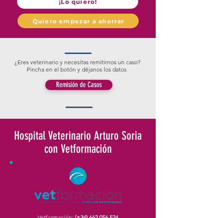
¡Lo quiero!
Quiero empezar a ahorrar
¿Eres veterinario y necesitas remitirnos un caso?
Pincha en el botón y déjanos los datos
Remisión de Casos
Hospital Veterinario Arturo Soria
con Vetformación
Vetformación:
(+34)
662 056 524