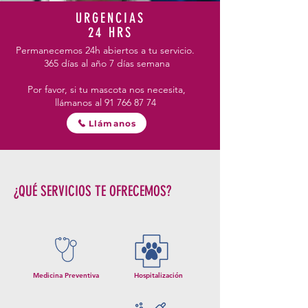
URGENCIAS
24 HRS
Permanecemos 24h abiertos a tu servicio.
365 días al año 7 días semana
Por favor, si tu mascota nos necesita,
llámanos al
91 766 87 74
Llámanos
¿QUÉ SERVICIOS TE OFRECEMOS?
Medicina Preventiva
Hospitalización