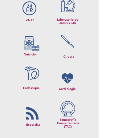
Laboratorio de
24HR
análisis 24h
Nutrición
Cirugía
Endoscopia
Cardiología
Tomografía
Computarizada
Ecografía
(TAC)